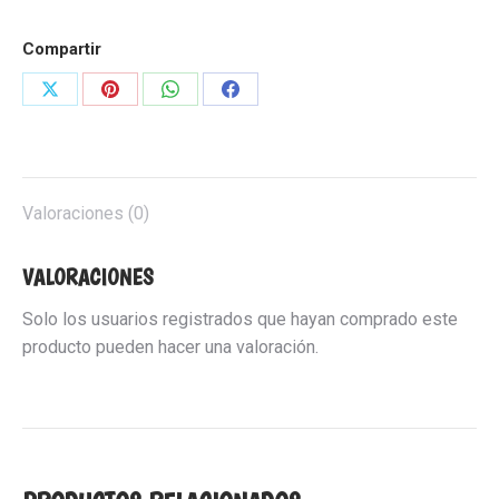
Compartir
Share
Share
Share
Share
on
on
on
on
X
Pinterest
WhatsApp
Facebook
Valoraciones (0)
VALORACIONES
Solo los usuarios registrados que hayan comprado este
producto pueden hacer una valoración.