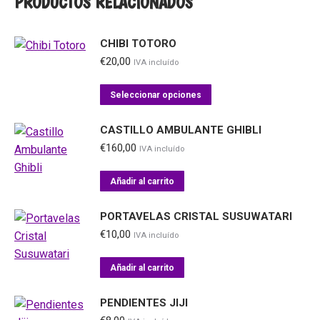
PRODUCTOS RELACIONADOS
CHIBI TOTORO
€
20,00
IVA incluído
Este
Seleccionar opciones
producto
tiene
CASTILLO AMBULANTE GHIBLI
múltiples
€
160,00
IVA incluído
variantes.
Las
Añadir al carrito
opciones
PORTAVELAS CRISTAL SUSUWATARI
se
€
10,00
pueden
IVA incluído
elegir
Añadir al carrito
en
la
PENDIENTES JIJI
página