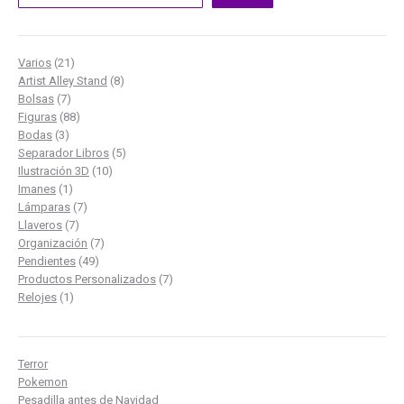
21
Varios
21
productos
8
Artist Alley Stand
8
7
productos
Bolsas
7
productos
88
Figuras
88
3
productos
Bodas
3
productos
5
Separador Libros
5
10
productos
Ilustración 3D
10
1
productos
Imanes
1
producto
7
Lámparas
7
7
productos
Llaveros
7
productos
7
Organización
7
49
productos
Pendientes
49
productos
7
Productos Personalizados
7
1
productos
Relojes
1
producto
Terror
Pokemon
Pesadilla antes de Navidad