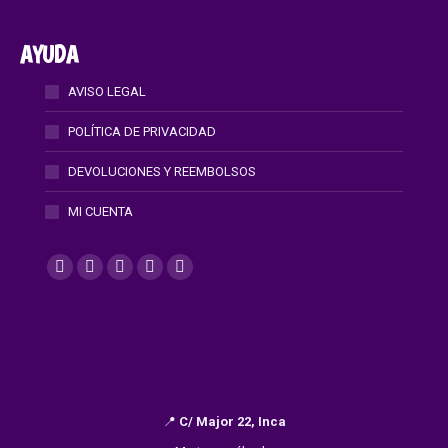
AYUDA
AVISO LEGAL
POLÍTICA DE PRIVACIDAD
DEVOLUCIONES Y REEMBOLSOS
MI CUENTA
Find us on:
Facebook
X
Instagram
Mail
Whatsapp
page
page
page
page
page
opens
opens
opens
opens
opens
in
in
in
in
in
new
new
new
new
new
window
window
window
window
window
📍
C/ Major 22, Inca