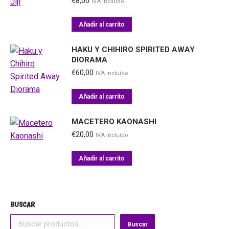
€
8,00
IVA incluído
de
producto
Añadir al carrito
HAKU Y CHIHIRO SPIRITED AWAY
DIORAMA
€
60,00
IVA incluído
Añadir al carrito
MACETERO KAONASHI
€
20,00
IVA incluído
Añadir al carrito
BUSCAR
Buscar