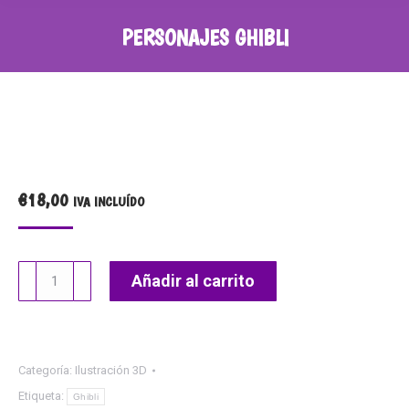
PERSONAJES GHIBLI
€
18,00
IVA INCLUÍDO
Personajes
Añadir al carrito
Ghibli
cantidad
Categoría:
Ilustración 3D
Etiqueta:
Ghibli