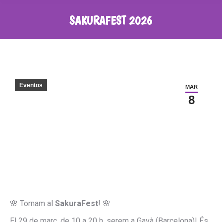
SAKURAFEST 2026
Eventos
MAR
8
🌸 Tornam al
SakuraFest
! 🌸
El 29 de març, de 10 a 20 h, serem a Gavà (Barcelona)! És