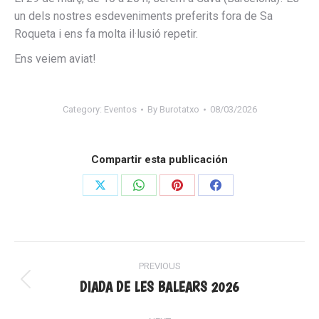
un dels nostres esdeveniments preferits fora de Sa
Roqueta i ens fa molta il·lusió repetir.
Ens veiem aviat!
Category:
Eventos
By
Burotatxo
08/03/2026
Compartir esta publicación
Share
Share
Share
Share
on
on
on
on
X
WhatsApp
Pinterest
Facebook
POST
PREVIOUS
NAVIGATION
DIADA DE LES BALEARS 2026
Previous
post: