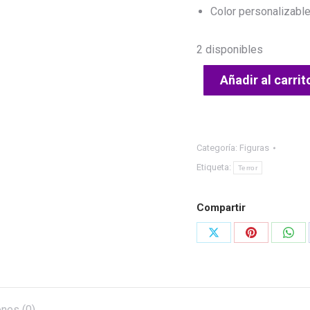
€30,00.
€20,0
Color personalizable
2 disponibles
Añadir al carrit
Categoría:
Figuras
Etiqueta:
Terror
Compartir
Share
Share
Shar
on
on
on
X
Pinterest
Wha
ones (0)