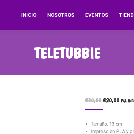
INICIO
NOSOTROS
EVENTOS
TIEND
TELETUBBIE
EL
EL
€
30,00
€
20,00
IVA IN
PRECIO
PRECI
ORIGINAL
ACTUA
Tamaño: 13 cm
ERA:
ES:
Impreso en PLA y p