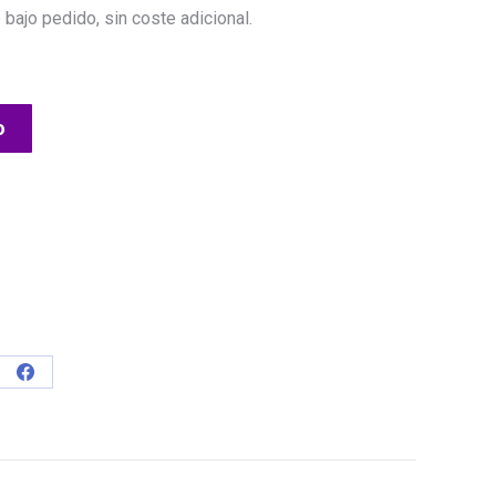
0.
 bajo pedido, sin coste adicional.
o
e
Share
on
tsApp
Facebook