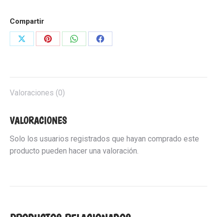
Compartir
Share
Share
Share
Share
on
on
on
on
X
Pinterest
WhatsApp
Facebook
Valoraciones (0)
VALORACIONES
Solo los usuarios registrados que hayan comprado este
producto pueden hacer una valoración.