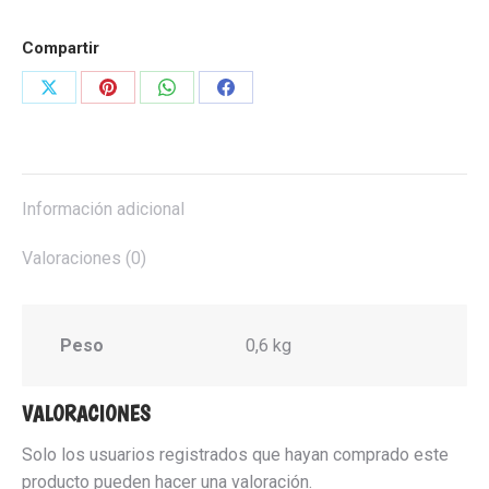
Compartir
Share
Share
Share
Share
on
on
on
on
X
Pinterest
WhatsApp
Facebook
Información adicional
Valoraciones (0)
Peso
0,6 kg
VALORACIONES
Solo los usuarios registrados que hayan comprado este
producto pueden hacer una valoración.