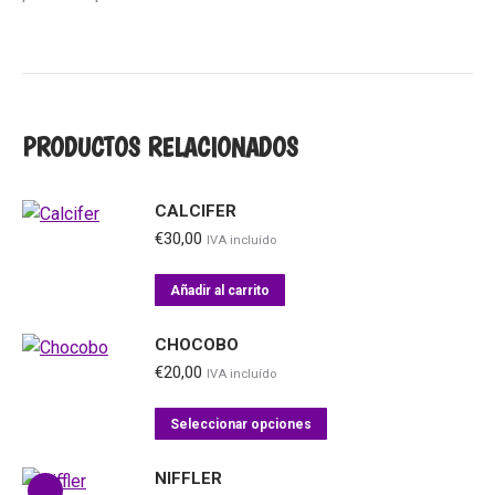
PRODUCTOS RELACIONADOS
CALCIFER
€
30,00
IVA incluído
Añadir al carrito
CHOCOBO
€
20,00
IVA incluído
Este
Seleccionar opciones
producto
tiene
NIFFLER