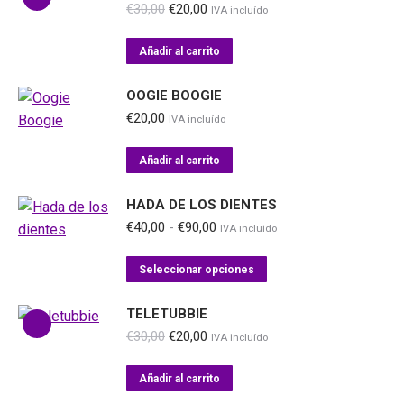
múltiples
El
El
€
30,00
€
20,00
IVA incluído
precio
precio
variantes.
original
actual
Las
Añadir al carrito
era:
es:
opciones
€30,00.
€20,00.
OOGIE BOOGIE
se
€
20,00
pueden
IVA incluído
elegir
Añadir al carrito
en
la
HADA DE LOS DIENTES
página
Rango
€
40,00
-
€
90,00
IVA incluído
de
de
producto
precios:
Este
Seleccionar opciones
desde
producto
€40,00
tiene
TELETUBBIE
hasta
múltiples
€90,00
El
El
€
30,00
€
20,00
IVA incluído
precio
precio
variantes.
original
actual
Las
Añadir al carrito
era:
es:
opciones