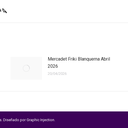
🔪
Next
post:
Mercadet Friki Blanquerna Abril
2026
20/04/2026
os. Diseñado por
Graphic Injection
.